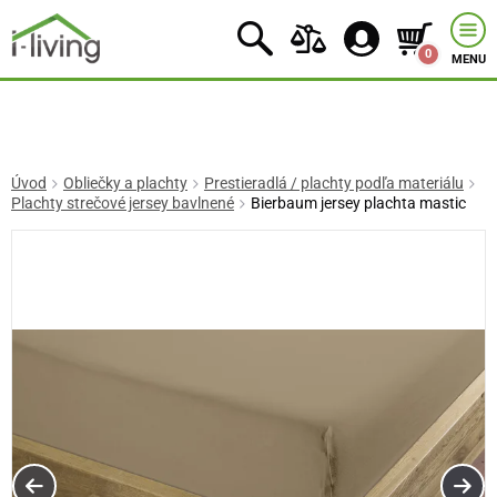
0
MENU
Úvod
Obliečky a plachty
Prestieradlá / plachty podľa materiálu
Plachty strečové jersey bavlnené
Bierbaum jersey plachta mastic