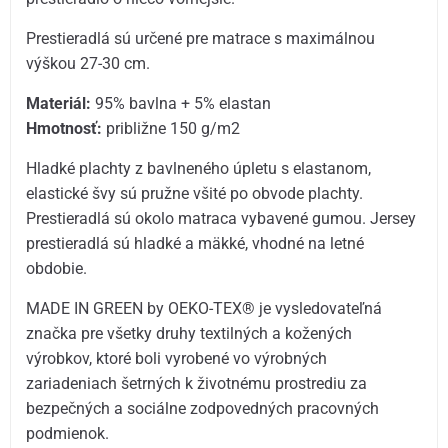
Prestieradlá sú určené pre matrace s maximálnou
výškou 27-30 cm.
Materiál:
95% bavlna + 5% elastan
Hmotnosť:
približne 150 g/m2
Hladké plachty z bavlneného úpletu s elastanom,
elastické švy sú pružne všité po obvode plachty.
Prestieradlá sú okolo matraca vybavené gumou. Jersey
prestieradlá sú hladké a mäkké, vhodné na letné
obdobie.
MADE IN GREEN by OEKO-TEX® je vysledovateľná
značka pre všetky druhy textilných a kožených
výrobkov, ktoré boli vyrobené vo výrobných
zariadeniach šetrných k životnému prostrediu za
bezpečných a sociálne zodpovedných pracovných
podmienok.