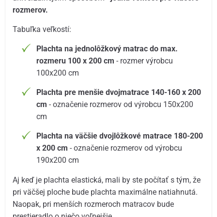
rozmerov.
Tabuľka veľkostí:
Plachta na jednolôžkový matrac do max.
rozmeru 100 x 200 cm
- rozmer výrobcu
100x200 cm
Plachta pre menšie dvojmatrace 140-160 x 200
cm
- označenie rozmerov od výrobcu 150x200
cm
Plachta na väčšie dvojlôžkové matrace 180-200
x 200 cm
- označenie rozmerov od výrobcu
190x200 cm
Aj keď je plachta elastická, mali by ste počítať s tým, že
pri väčšej ploche bude plachta maximálne natiahnutá.
Naopak, pri menších rozmeroch matracov bude
prestieradlo o niečo voľnejšie.