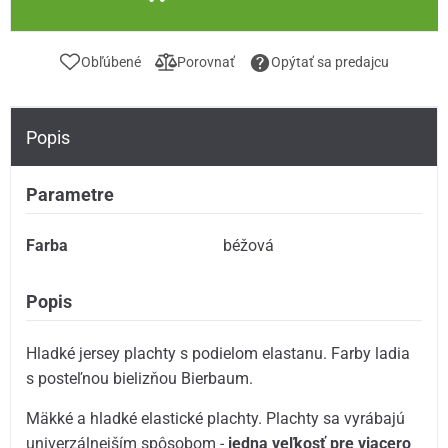
Obľúbené
Porovnať
Opýtať sa predajcu
Popis
Parametre
Farba
béžová
Popis
Hladké jersey plachty s podielom elastanu. Farby ladia
s posteľnou bielizňou Bierbaum.
Mäkké a hladké elastické plachty. Plachty sa vyrábajú
univerzálnejším spôsobom -
jedna veľkosť pre viacero