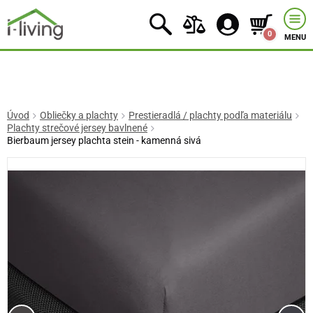
0
MENU
Úvod
Obliečky a plachty
Prestieradlá / plachty podľa materiálu
Plachty strečové jersey bavlnené
Bierbaum jersey plachta stein - kamenná sivá