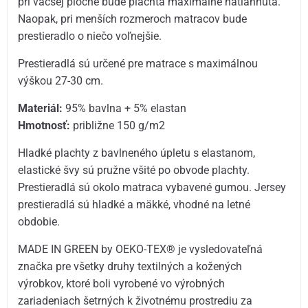
pri väčšej ploche bude plachta maximálne natiahnutá.
Naopak, pri menších rozmeroch matracov bude
prestieradlo o niečo voľnejšie.
Prestieradlá sú určené pre matrace s maximálnou
výškou 27-30 cm.
Materiál:
95% bavlna + 5% elastan
Hmotnosť:
približne 150 g/m2
Hladké plachty z bavlneného úpletu s elastanom,
elastické švy sú pružne všité po obvode plachty.
Prestieradlá sú okolo matraca vybavené gumou. Jersey
prestieradlá sú hladké a mäkké, vhodné na letné
obdobie.
MADE IN GREEN by OEKO-TEX® je vysledovateľná
značka pre všetky druhy textilných a kožených
výrobkov, ktoré boli vyrobené vo výrobných
zariadeniach šetrných k životnému prostrediu za