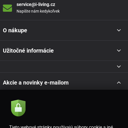
service@i-living.cz
Napíšte nám kedykoľvek
O nákupe
Užitočné informácie
Akcie a novinky e-mailom
Odoslať
Súhlasím so
zásadami spracovania osobných údajov
Tieto webové stránky používajú súbory cookie a iné