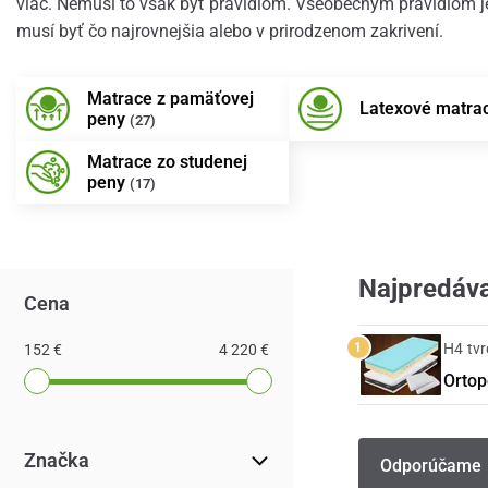
viac. Nemusí to však byť pravidlom. Všeobecným pravidlom je
musí byť čo najrovnejšia alebo v prirodzenom zakrivení.
Matrace z pamäťovej
Latexové matra
peny
(27)
Matrace zo studenej
peny
(17)
Najpredáva
Cena
H4 tvr
152 €
4 220 €
Ortop
Značka
Odporúčame