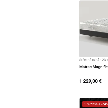
Středně tuhá · 23
Matrac Magnif
1 229,00 €
10% zľava s kó