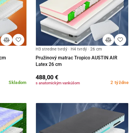
H3 stredne tvrdý · H4 tvrdý · 26 cm
Detail
 cm
Pružinový matrac Tropico AUSTIN AIR
Latex 26 cm
488,00 €
Skladom
2 týždne
s anatomickým vankúšom