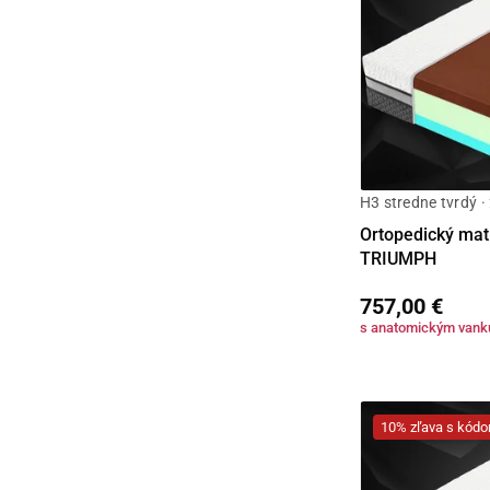
H3 stredne tvrdý ·
Ortopedický matr
TRIUMPH
757,00 €
s anatomickým van
10% zľava s kó