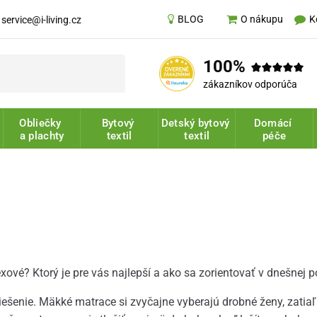
BLOG
K
O nákupu
service@i-living.cz
100%
zákazníkov odporúča
Obliečky
Bytový
Detský bytový
Domácí
a plachty
textil
textil
péče
xové? Ktorý je pre vás najlepší a ako sa zorientovať v dnešnej 
riešenie. Mäkké matrace si zvyčajne vyberajú drobné ženy, zatia