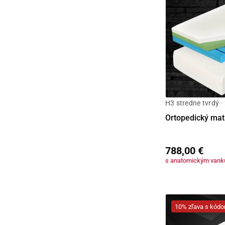
H3 stredne tvrdý ·
Ortopedický ma
788,00 €
s anatomickým van
10% zľava s kó