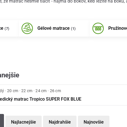
, že matrac nesmie tlačiť - najmä do bokov, keď ležíte na boku
ce
Gélové matrace
Pružinov
(7)
(1)
nejšie
dý · 20 cm · 22 cm · 24 cm · 26 cm
edický matrac Tropico SUPER FOX BLUE
Najlacnejšie
Najdrahšie
Najnovšie