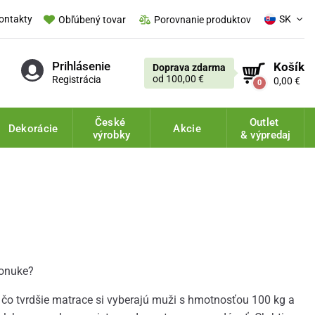
ontakty
SK
Obľúbený tovar
Porovnanie produktov
Prihlásenie
Košík
Doprava zdarma
od 100,00 €
Registrácia
0,00 €
0
České
Outlet
Dekorácie
Akcie
výrobky
& výpredaj
ponuke?
ľ čo tvrdšie matrace si vyberajú muži s hmotnosťou 100 kg a