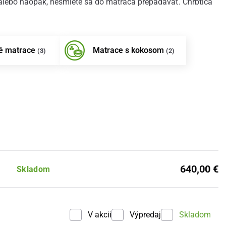
, alebo naopak, nesmiete sa do matraca prepadávať. Chrbtica
é matrace
Matrace s kokosom
(3)
(2)
640,00 €
Skladom
V akcii
Výpredaj
Skladom