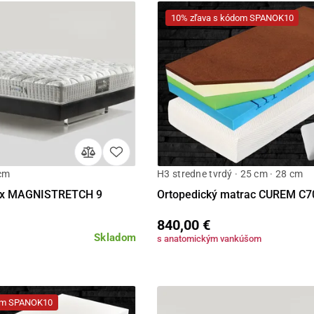
10% zľava s kódom SPANOK10
 cm
H3 stredne tvrdý · 25 cm · 28 cm
Detail
Detail
lex MAGNISTRETCH 9
Ortopedický matrac CUREM C7
840,00 €
Skladom
s anatomickým vankúšom
dom SPANOK10