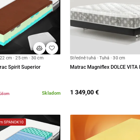
 22 cm · 25 cm · 30 cm
Středně tuhá · Tuhá · 30 cm
Detail
Detail
ac Spirit Superior
Matrac Magniflex DOLCE VITA 
1 349,00 €
Skladom
kúšom
dom SPANOK10