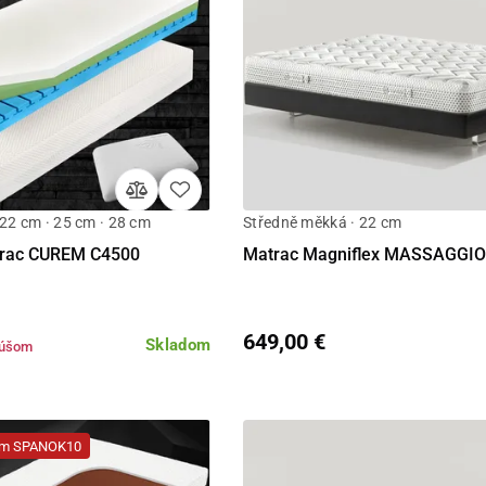
 22 cm · 25 cm · 28 cm
Středně měkká · 22 cm
Detail
Detail
trac CUREM C4500
Matrac Magniflex MASSAGGIO 
649,00 €
Skladom
kúšom
dom SPANOK10