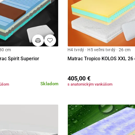
 30 cm
H4 tvrdý · H5 veľmi tvrdý · 26 cm
Detail
Detail
ac Spirit Superior
Matrac Tropico KOLOS XXL 26
405,00 €
Skladom
kúšom
s anatomickým vankúšom