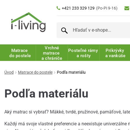
+421 233 329 129
(Po-Pi 9-16)
Vrchné
Matrace
Posteľné rámy
Prikrývky
matrace
do postele
a rošty
a vankúše
a chrániče
Úvod
Matrace do postele
Podľa materiálu
Podľa materiálu
Aký matrac si vybrať? Mäkké, tvrdé, pružinové, pamäťové, late
Každý má svoje vlastné preferencie a neexistuje univerzálne 