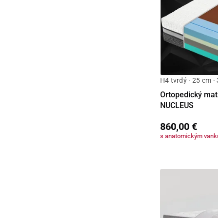
H4 tvrdý · 25 cm ·
Ortopedický matr
NUCLEUS
860,00 €
s anatomickým van