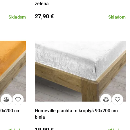
zelená
27,90 €
Skladom
Skladom
180x200 cm
Homeville plachta mikroplyš 90x200 cm
košíka
Detail
Do košíka
biela
19,90 €