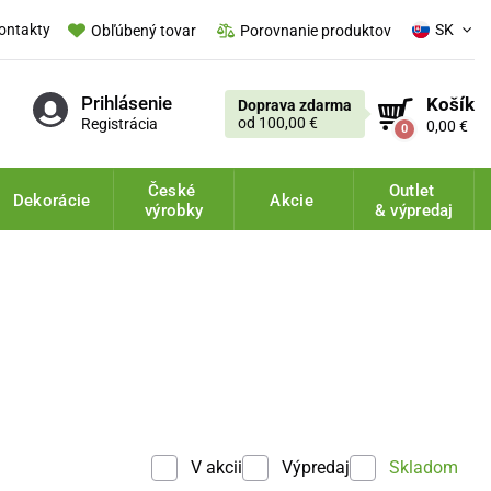
ontakty
SK
Obľúbený tovar
Porovnanie produktov
Prihlásenie
Košík
Doprava zdarma
od 100,00 €
Registrácia
0,00 €
0
České
Outlet
Dekorácie
Akcie
výrobky
& výpredaj
V akcii
Výpredaj
Skladom