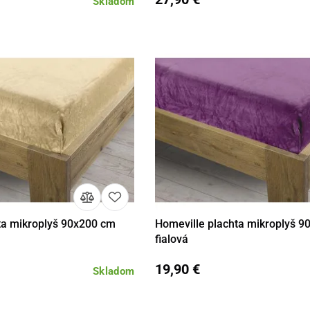
Skladom
ta mikroplyš 90x200 cm
Homeville plachta mikroplyš 
Do košíka
Detail
Do 
fialová
19,90 €
Skladom