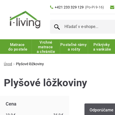
+421 233 329 129
(Po-Pi 9-16)
Vrchné
Matrace
Posteľné rámy
Prikrývky
matrace
do postele
a rošty
a vankúše
a chrániče
Úvod
Plyšové lôžkoviny
Plyšové lôžkoviny
Cena
Odporúčame
19.9 €
34.9 €