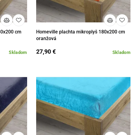
180x200 cm
Homeville plachta mikroplyš 180x200 cm
košíka
Detail
Do košíka
oranžová
27,90 €
Skladom
Skladom