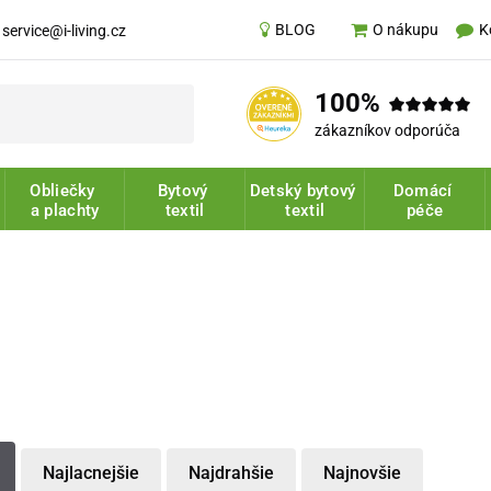
BLOG
K
O nákupu
service@i-living.cz
100%
zákazníkov odporúča
Obliečky
Bytový
Detský bytový
Domácí
a plachty
textil
textil
péče
Najlacnejšie
Najdrahšie
Najnovšie