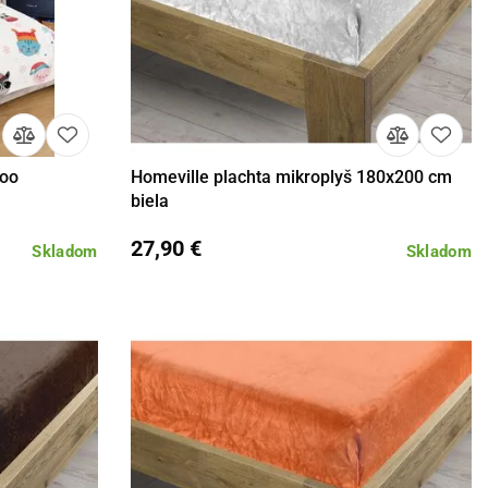
Zoo
Homeville plachta mikroplyš 180x200 cm
košíka
Detail
Do košíka
biela
27,90 €
Skladom
Skladom