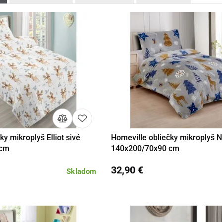
ky mikroplyš Elliot sivé
Homeville obliečky mikroplyš N
Do košíka
Detail
Do 
 cm
140x200/70x90 cm
32,90 €
Skladom