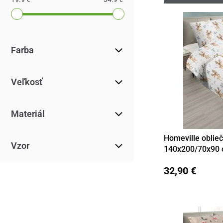
Farba
Veľkosť
Materiál
Homeville oblieč
Detail
Vzor
140x200/70x90
32,90 €