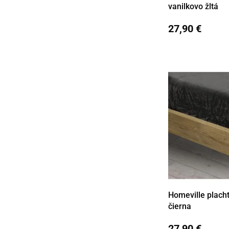
vanilkovo žltá
27,90 €
Homeville plach
Detail
čierna
27,90 €