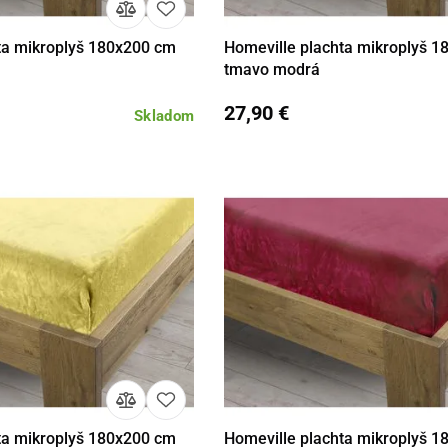
ta mikroplyš 180x200 cm
Homeville plachta mikroplyš 
Do košíka
Detail
Do 
tmavo modrá
27,90 €
Skladom
ta mikroplyš 180x200 cm
Homeville plachta mikroplyš 
Do košíka
Detail
Do 