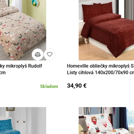
ky mikroplyš Rudolf
Homeville obliečky mikroplyš S
Do košíka
Detail
Do 
 cm
Listy cihlová 140x200/70x90 c
34,90 €
Skladom