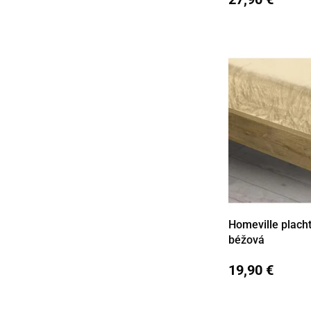
Homeville plach
Detail
béžová
19,90 €