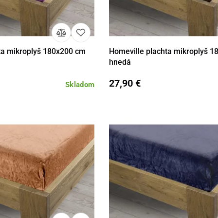
ta mikroplyš 180x200 cm
Homeville plachta mikroplyš 
Do košíka
Detail
Do 
hnedá
27,90 €
Skladom