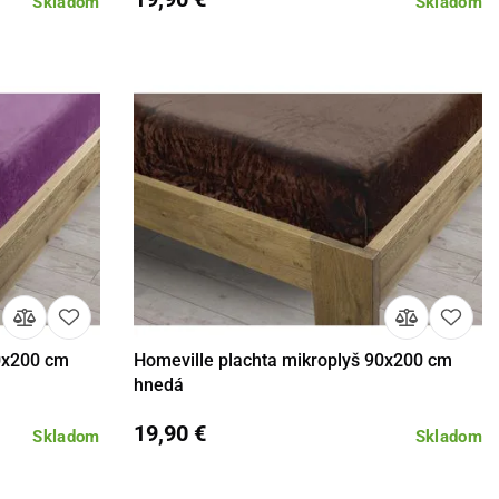
Skladom
Skladom
90x200 cm
Homeville plachta mikroplyš 90x200 cm
košíka
Detail
Do košíka
hnedá
19,90 €
Skladom
Skladom