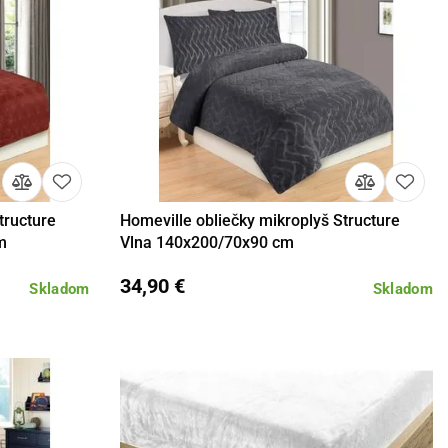
tructure
Homeville obliečky mikroplyš Structure
košíka
Detail
Do košíka
m
Vlna 140x200/70x90 cm
34,90 €
Skladom
Skladom