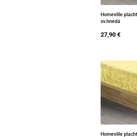
Homeville plach
Detail
sv.hnedá
27,90 €
Homeville plach
Detail