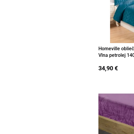
Homeville oblieč
Detail
Vlna petrolej 1
34,90 €