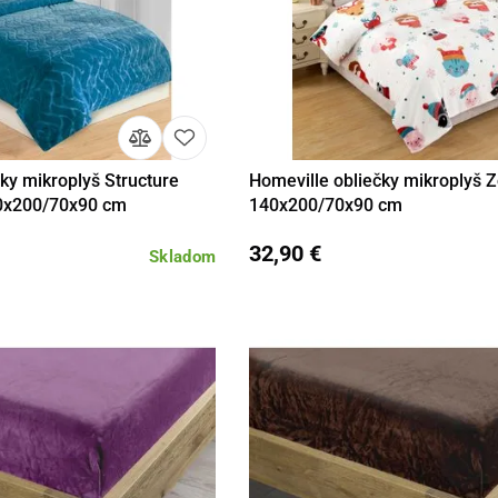
ky mikroplyš Structure
Homeville obliečky mikroplyš 
Do košíka
Detail
Do 
40x200/70x90 cm
140x200/70x90 cm
32,90 €
Skladom