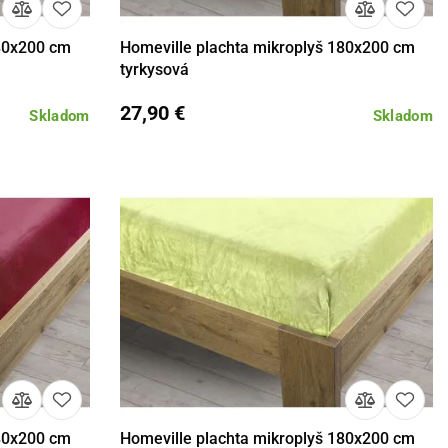
180x200 cm
Homeville plachta mikroplyš 180x200 cm
košíka
Detail
Do košíka
tyrkysová
27,90 €
Skladom
Skladom
180x200 cm
Homeville plachta mikroplyš 180x200 cm
košíka
Detail
Do košíka