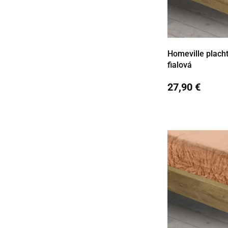
Homeville plach
Detail
fialová
27,90 €