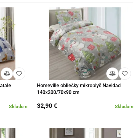
atale
Homeville obliečky mikroplyš Navidad
košíka
Detail
Do košíka
140x200/70x90 cm
32,90 €
Skladom
Skladom