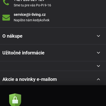
Sme tu pre vás Po-Pi 9-16
service@i-living.cz
Napíšte nám kedykoľvek
O nákupe
Užitočné informácie
Akcie a novinky e-mailom
Odoslať
Súhlasím so
zásadami spracovania osobných údajov